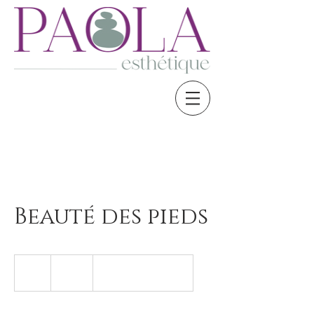
Beauté des pieds
30
euros
1 h
1
30 €
Place du Marché