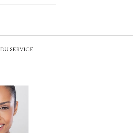
du service
dratation extrême", pratiqué avec la gamme Ingrid Millet. Recr
réserves hydriques de la peau.