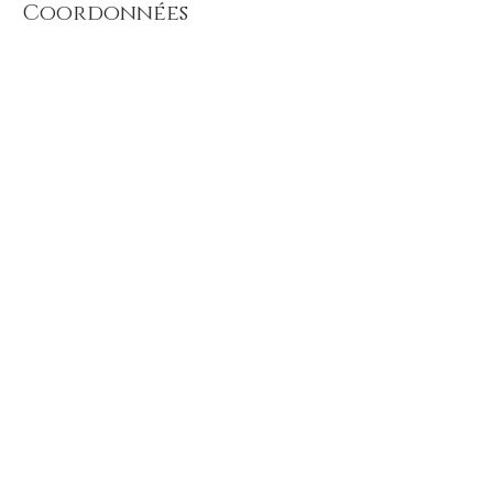
Coordonnées
Place du Marché, Vaugneray, 69670
Où trouver l'institut
Place du Marché
69670 VAUGNERAY
04 78 45 76 89
paola.esthetique@free.fr
Mar.-ven. : 9 h - 19 h