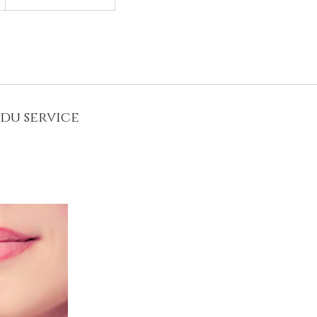
du service
uiller selon la forme de votre visage et de vos yeux, la couleur