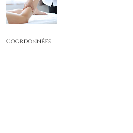
Coordonnées
Place du Marché, Vaugneray, 69670
Où trouver l'institut
Place du Marché
69670 VAUGNERAY